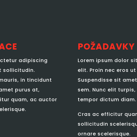
KACE
POŽADAVKY
ctetur adipiscing
Lorem ipsum dolor si
 sollicitudin.
elit. Proin nec eros ut
auris, in tincidunt
Suspendisse sit amet 
 amet purus at,
sem. Nunc elit turpis
itur quam, ac auctor
tempor dictum diam.
elerisque.
Cras ac efficitur qua
sollicitudin sceleris
ornare scelerisque.