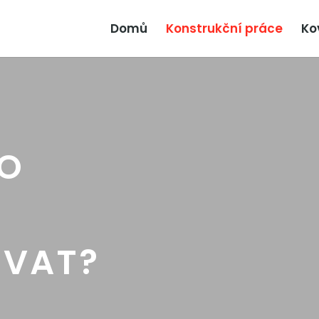
Domů
Konstrukční práce
Ko
O
OVAT?